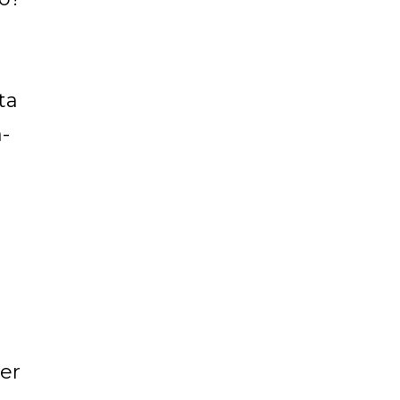
ta
-
der