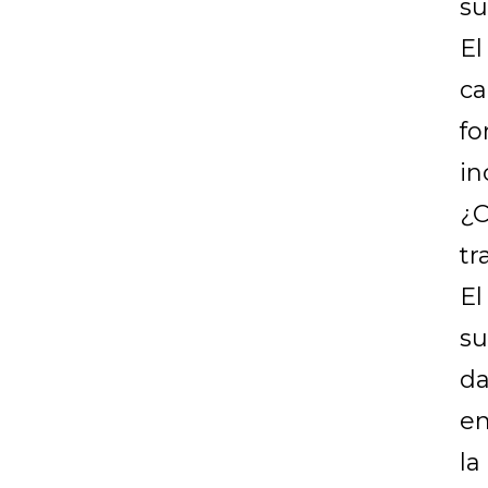
su
El
ca
fo
in
¿C
tr
El
su
da
en
la