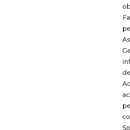
ob
Fa
pe
As
Ge
in
de
Ac
ac
pe
co
So