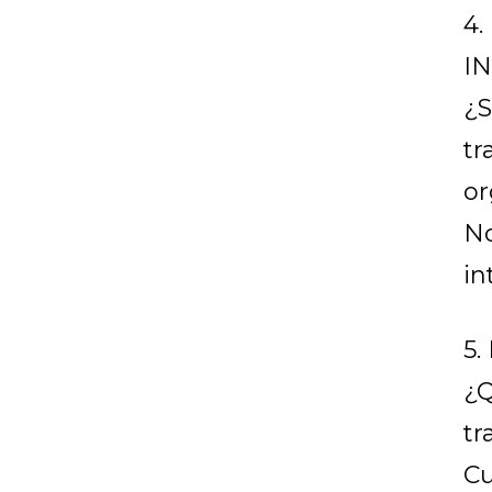
4
I
¿S
tr
or
No
in
5
¿Q
tr
Cu