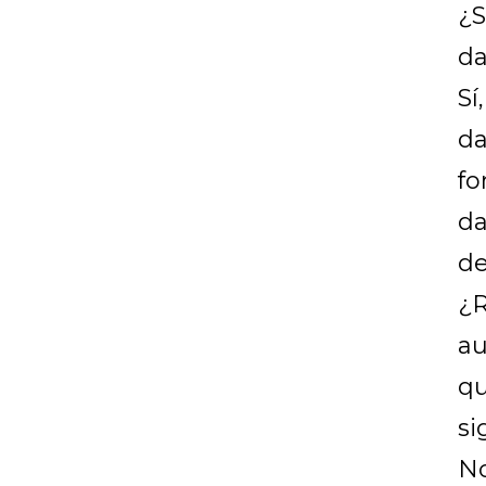
¿S
da
Sí
da
fo
da
de
¿R
au
qu
si
No