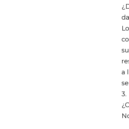
¿D
da
Lo
co
su
re
a 
se
3.
¿C
No