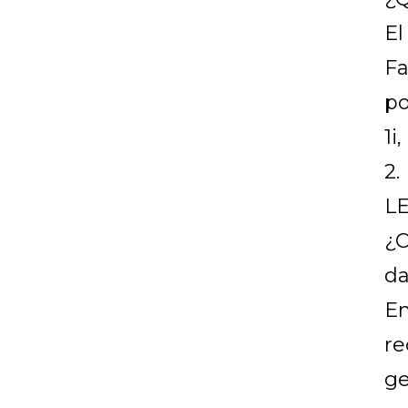
El
Fa
po
1i
2
L
¿C
da
En
re
ge