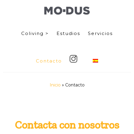
Saltar
Saltar
al
al
contenido
pie
Coliving >
Estudios
Servicios
principal
de
página
Contacto
Inicio
»
Contacto
Contacta con nosotros